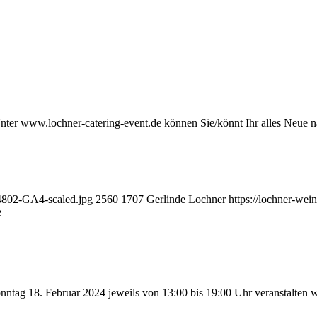
er www.lochner-catering-event.de können Sie/könnt Ihr alles Neue na
04802-GA4-scaled.jpg
2560
1707
Gerlinde Lochner
https://lochner-wei
e
ntag 18. Februar 2024 jeweils von 13:00 bis 19:00 Uhr veranstalten 