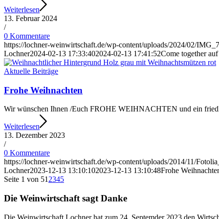
Weiterlesen
13. Februar 2024
/
0 Kommentare
https://lochner-weinwirtschaft.de/wp-content/uploads/2024/02/IMG_7
Lochner
2024-02-13 17:33:40
2024-02-13 17:41:52
Come together auf
Aktuelle Beiträge
Frohe Weihnachten
Wir wünschen Ihnen /Euch FROHE WEIHNACHTEN und ein friedlic
Weiterlesen
13. Dezember 2023
/
0 Kommentare
https://lochner-weinwirtschaft.de/wp-content/uploads/2014/11/Foto
Lochner
2023-12-13 13:10:10
2023-12-13 13:10:48
Frohe Weihnachte
Seite 1 von 5
1
2
3
4
5
Die Weinwirtschaft sagt Danke
Die Weinwirtschaft Lochner hat zum 24. Septemder 2023 den Wirtschaft