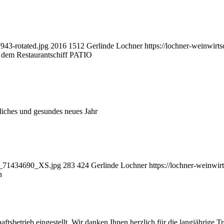
943-rotated.jpg
2016
1512
Gerlinde Lochner
https://lochner-weinwirt
 dem Restaurantschiff PATIO
hes und gesundes neues Jahr
lia_71434690_XS.jpg
283
424
Gerlinde Lochner
https://lochner-weinwir
n
sbetrieb eingestellt. Wir danken Ihnen herzlich für die langjährige T