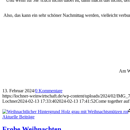
Und wenn für Sie /Euch nichts dabei ist, dann macht das nichts, d
Also, das kann ein sehr schöner Nachmittag werden, vielleicht verbu
Am Wo
13. Februar 2024
/
0 Kommentare
https://lochner-weinwirtschaft.de/wp-content/uploads/2024/02/IMG_7
Lochner
2024-02-13 17:33:40
2024-02-13 17:41:52
Come together auf
Aktuelle Beiträge
Frohe Weihnachten