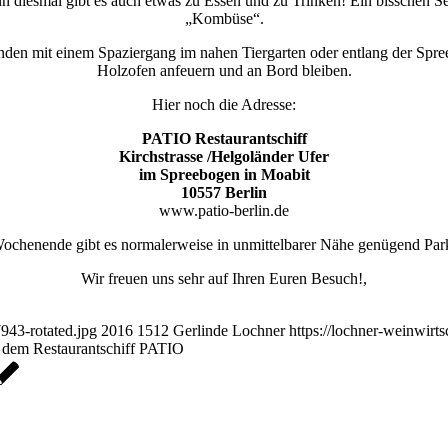
enn diesmal gibt es auch etwas zu Essen und zu Trinken! Ein bisschen 
„Kombüse“.
nden mit einem Spaziergang im nahen Tiergarten oder entlang der Spre
Holzofen anfeuern und an Bord bleiben.
Hier noch die Adresse:
PATIO Restaurantschiff
Kirchstrasse /Helgoländer Ufer
im Spreebogen in Moabit
10557 Berlin
www.patio-berlin.de
chenende gibt es normalerweise in unmittelbarer Nähe genügend Park
Wir freuen uns sehr auf Ihren Euren Besuch!,
943-rotated.jpg
2016
1512
Gerlinde Lochner
https://lochner-weinwirt
 dem Restaurantschiff PATIO