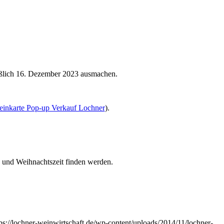
ließlich 16. Dezember 2023 ausmachen.
inkarte Pop-up Verkauf Lochner
).
 und Weihnachtszeit finden werden.
tps://lochner-weinwirtschaft.de/wp-content/uploads/2014/11/lochner-