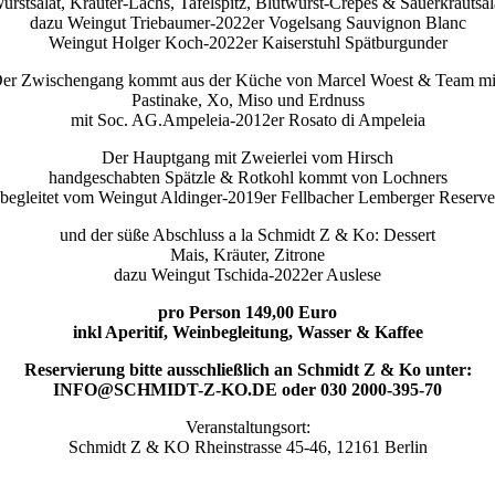
urstsalat, Kräuter-Lachs, Tafelspitz, Blutwurst-Crêpes & Sauerkrautsal
dazu Weingut Triebaumer-2022er Vogelsang Sauvignon Blanc
Weingut Holger Koch-2022er Kaiserstuhl Spätburgunder
er Zwischengang kommt aus der Küche von Marcel Woest & Team mi
Pastinake, Xo, Miso und Erdnuss
mit Soc. AG.Ampeleia-2012er Rosato di Ampeleia
Der Hauptgang mit Zweierlei vom Hirsch
handgeschabten Spätzle & Rotkohl kommt von Lochners
begleitet vom Weingut Aldinger-2019er Fellbacher Lemberger Reserve
und der süße Abschluss a la Schmidt Z & Ko: Dessert
Mais, Kräuter, Zitrone
dazu Weingut Tschida-2022er Auslese
pro Person 149,00 Euro
inkl Aperitif, Weinbegleitung, Wasser & Kaffee
Reservierung bitte ausschließlich an Schmidt Z & Ko unter:
INFO@SCHMIDT-Z-KO.DE oder 030 2000-395-70
Veranstaltungsort:
Schmidt Z & KO Rheinstrasse 45-46, 12161 Berlin