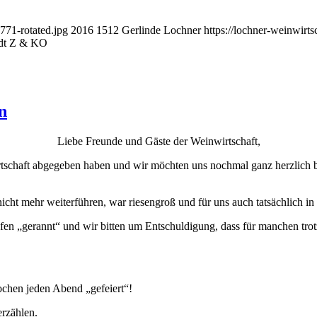
771-rotated.jpg
2016
1512
Gerlinde Lochner
https://lochner-weinwirt
dt Z & KO
n
Liebe Freunde und Gäste der Weinwirtschaft,
rtschaft abgegeben haben und wir möchten uns nochmal ganz herzlich b
icht mehr weiterführen, war riesengroß und für uns auch tatsächlich 
en „gerannt“ und wir bitten um Entschuldigung, dass für manchen trot
chen jeden Abend „gefeiert“!
erzählen.