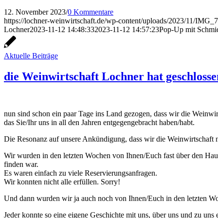
12. November 2023
/
0 Kommentare
https://lochner-weinwirtschaft.de/wp-content/uploads/2023/11/IMG_7
Lochner
2023-11-12 14:48:33
2023-11-12 14:57:23
Pop-Up mit Schmi
Aktuelle Beiträge
die Weinwirtschaft Lochner hat geschlosse
nun sind schon ein paar Tage ins Land gezogen, dass wir die Weinwi
das Sie/Ihr uns in all den Jahren entgegengebracht haben/habt.
Die Resonanz auf unsere Ankündigung, dass wir die Weinwirtschaft n
Wir wurden in den letzten Wochen von Ihnen/Euch fast über den Hauf
finden war.
Es waren einfach zu viele Reservierungsanfragen.
Wir konnten nicht alle erfüllen. Sorry!
Und dann wurden wir ja auch noch von Ihnen/Euch in den letzten Wo
Jeder konnte so eine eigene Geschichte mit uns, über uns und zu uns 