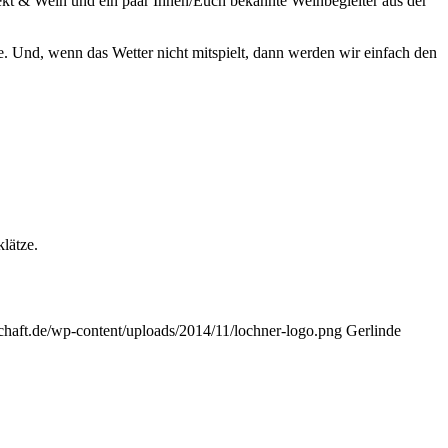
Sekt & Wein und ein paar Ihnen/Euch bekannte Weinbegleiter aus der
e. Und, wenn das Wetter nicht mitspielt, dann werden wir einfach den
lätze.
schaft.de/wp-content/uploads/2014/11/lochner-logo.png
Gerlinde