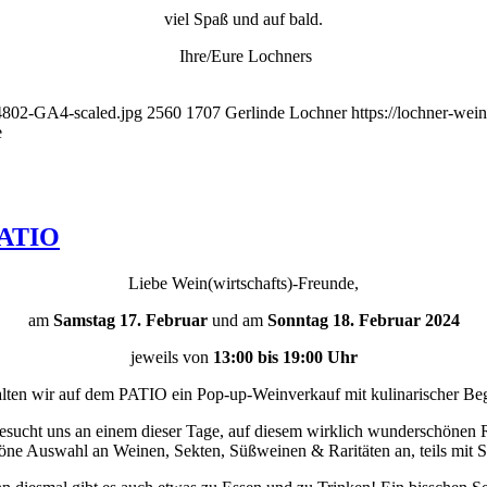
viel Spaß und auf bald.
Ihre/Eure Lochners
04802-GA4-scaled.jpg
2560
1707
Gerlinde Lochner
https://lochner-wei
e
PATIO
Liebe Wein(wirtschafts)-Freunde,
am
Samstag 17. Februar
und am
Sonntag 18. Februar 2024
jeweils von
13:00 bis 19:00 Uhr
alten wir auf dem PATIO ein Pop-up-Weinverkauf mit kulinarischer Beg
sucht uns an einem dieser Tage, auf diesem wirklich wunderschönen R
höne Auswahl an Weinen, Sekten, Süßweinen & Raritäten an, teils mit 