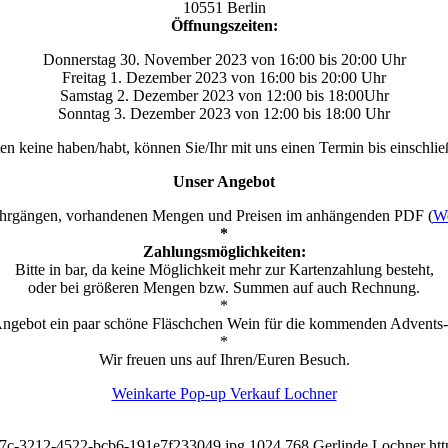
10551 Berlin
Öffnungszeiten:
Donnerstag 30. November 2023 von 16:00 bis 20:00 Uhr
Freitag 1. Dezember 2023 von 16:00 bis 20:00 Uhr
Samstag 2. Dezember 2023 von 12:00 bis 18:00Uhr
Sonntag 3. Dezember 2023 von 12:00 bis 18:00 Uhr
ten keine haben/habt, können Sie/Ihr mit uns einen Termin bis einsch
Unser Angebot
 Jahrgängen, vorhandenen Mengen und Preisen im anhängenden PDF (
We
*
Zahlungsmöglichkeiten:
Bitte in bar, da keine Möglichkeit mehr zur Kartenzahlung besteht,
oder bei größeren Mengen bzw. Summen auf auch Rechnung.
*
m Angebot ein paar schöne Fläschchen Wein für die kommenden Advents-
*
Wir freuen uns auf Ihren/Euren Besuch.
Weinkarte Pop-up Verkauf Lochner
a637c-3212-4522-bcb6-191e7f233049.jpg
1024
768
Gerlinde Lochner
ht