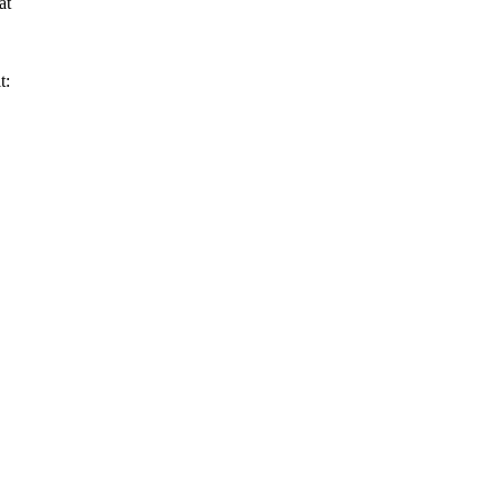
at
t: